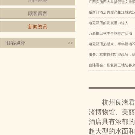
周围环境
广西实施四大举措促进文旅
威斯汀酒店再度亮相江城武
顾客留言
电竞酒店的发展潜力惊人
新闻资讯
万豪推出秋季全球推广活动
住客点评
>>
电竞酒店热起来，半年新增27
服务北京非首都功能疏解，
台陆委会：恢复第三地陆客
杭州良渚君
渚博物馆、美
酒店具有浓郁的
超大型的水面